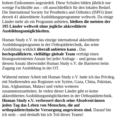
hohem Einkommen angesiedelt. Diese Schulen bilden jährlich nur
wenige Fachkräfte aus – oft ausschließlich für den lokalen Bedarf.
Die International Society for Prosthetics and Orthotics (ISPO) listet
derzeit 41 akkreditierte Ausbildungsprogramme weltweit. Da einige
Länder mehr als ein Programm anbieten,
bleiben die meisten der
195 Länder weltweit ohne jegliche akkreditierte
Ausbildungsmöglichkeiten.
Human Study e.V. ist das einzige international akkreditierte
Ausbildungsprogramm in der Orthopädietechnik, das seine
Ausbildung wirklich
überall anbieten kann .
Das
hochqualifizierte, vielfältige globale Team
verfolgt einen
lösungsorientierten Ansatz bei jeder Anfrage – und genau mit
diesem Ansatz überwindet Human Study e.V. die Barrieren beim
Zugang zur Ausbildung in der OT.
Während meiner Arbeit mit Human Study e.V. hatte ich das Privileg,
mit Studierenden aus Regionen wie Syrien, Gaza, China, Pakistan,
Iran, Afghanistan, Malawi und vielen weiteren
zusammenzuarbeiten. In vielen dieser Länder gibt es keine
akkreditierten Ausbildungsmöglichkeiten in der Orthopädietechnik.
Human Study e.V. verbessert durch seine Absolvent:innen
jeden Tag das Leben von Menschen, die auf
orthopädietechnische Versorgung angewiesen sind.
Darauf bin
ich stolz – und deshalb bin ich Teil dieses Teams!