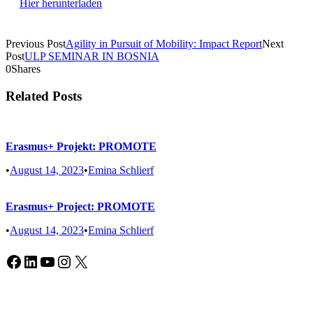
Hier herunterladen
Previous Post
Agility in Pursuit of Mobility: Impact Report
Next
Post
ULP SEMINAR IN BOSNIA
0
Shares
Related Posts
Erasmus+ Projekt: PROMOTE
•
August 14, 2023
•
Emina Schlierf
Erasmus+ Project: PROMOTE
•
August 14, 2023
•
Emina Schlierf
Facebook
LinkedIn
YouTube
Instagram
X