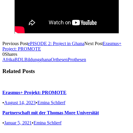
Previous Post
ePISODE 2: Project in Ghana
Next Post
Erasmus+
Project: PROMOTE
0
Shares
Afrika
BDL
Bildung
ghana
Orthesen
Prothesen
Related Posts
Erasmus+ Projekt: PROMOTE
•
August 14, 2023
•
Emina Schlierf
Partnerschaft mit der Thomas More Universität
•
Januar 5, 2021
•
Emina Schlierf