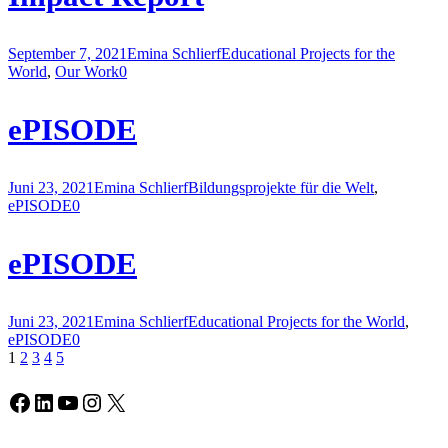
September 7, 2021
Emina Schlierf
Educational Projects for the
World
,
Our Work
0
ePISODE
Juni 23, 2021
Emina Schlierf
Bildungsprojekte für die Welt
,
ePISODE
0
ePISODE
Juni 23, 2021
Emina Schlierf
Educational Projects for the World
,
ePISODE
0
1
2
3
4
5
Facebook
LinkedIn
YouTube
Instagram
X