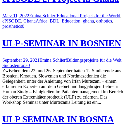
März 11, 2022
Emina Schlierf
Educational Projects for the World
,
ePISODE
,
Ghana
Africa
,
BDL
,
Education
,
ghana
,
orthotics
,
prosthetics
0
ULP-SEMINAR IN BOSNIEN
September 29, 2021
Emina Schlierf
Bildungsprojekte für die Welt
,
Südosteuropa
0
Zwischen dem 22. und 26. September hatten 12 Studierende aus
Bosnien, Kroatien, Slowenien und Nordmazedonien die
Gelegenheit, unter der Anleitung von Irfan Murtezani – einem
erfahrenen Experten auf dem Gebiet und langjährigen Lehrer in
Human Study – Fähigkeiten im Patientenmanagement im Bereich
der oberen Extremitätenprothetik (ULP) zu erlernen. Das
Workshop-Seminar unter Murtezanis Leitung ist ein...
ULP SEMINAR IN BOSNIA