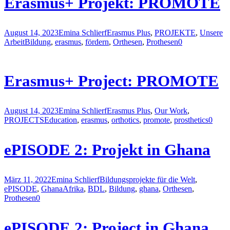
Erasmus+ Projekt: PROMOTE
August 14, 2023
Emina Schlierf
Erasmus Plus
,
PROJEKTE
,
Unsere
Arbeit
Bildung
,
erasmus
,
fördern
,
Orthesen
,
Prothesen
0
Erasmus+ Project: PROMOTE
August 14, 2023
Emina Schlierf
Erasmus Plus
,
Our Work
,
PROJECTS
Education
,
erasmus
,
orthotics
,
promote
,
prosthetics
0
ePISODE 2: Projekt in Ghana
März 11, 2022
Emina Schlierf
Bildungsprojekte für die Welt
,
ePISODE
,
Ghana
Afrika
,
BDL
,
Bildung
,
ghana
,
Orthesen
,
Prothesen
0
ePISODE 2: Project in Ghana