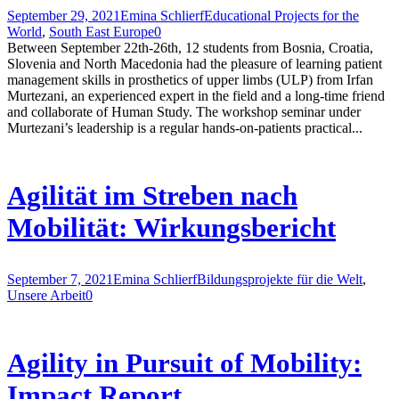
September 29, 2021
Emina Schlierf
Educational Projects for the
World
,
South East Europe
0
Between September 22th-26th, 12 students from Bosnia, Croatia,
Slovenia and North Macedonia had the pleasure of learning patient
management skills in prosthetics of upper limbs (ULP) from Irfan
Murtezani, an experienced expert in the field and a long-time friend
and collaborate of Human Study. The workshop seminar under
Murtezani’s leadership is a regular hands-on-patients practical...
Agilität im Streben nach
Mobilität: Wirkungsbericht
September 7, 2021
Emina Schlierf
Bildungsprojekte für die Welt
,
Unsere Arbeit
0
Agility in Pursuit of Mobility:
Impact Report