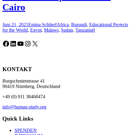
Cairo
Juni 21, 2021
Emina Schlierf
Africa
,
Burundi
,
Educational Projects
for the World
,
Egypt
,
Malawi
,
Sudan
,
Tanzania
0
Facebook
LinkedIn
YouTube
Instagram
X
KONTAKT
Burgschmietstrasse 41
90419 Nürnberg, Deutschland
+49 (0) 911 38468474
info@human-study.org
Quick Links
SPENDEN