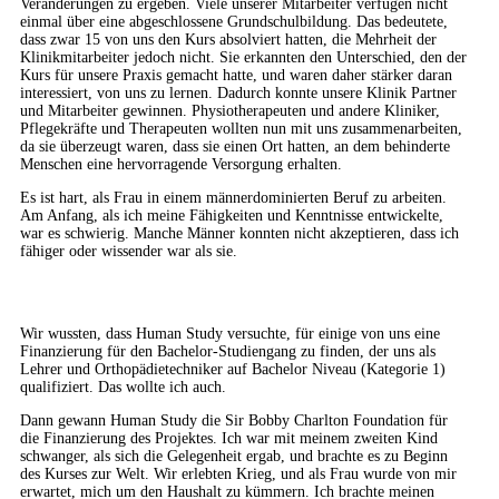
Veränderungen zu ergeben. Viele unserer Mitarbeiter verfügen nicht
einmal über eine abgeschlossene Grundschulbildung. Das bedeutete,
dass zwar 15 von uns den Kurs absolviert hatten, die Mehrheit der
Klinikmitarbeiter jedoch nicht. Sie erkannten den Unterschied, den der
Kurs für unsere Praxis gemacht hatte, und waren daher stärker daran
interessiert, von uns zu lernen. Dadurch konnte unsere Klinik Partner
und Mitarbeiter gewinnen. Physiotherapeuten und andere Kliniker,
Pflegekräfte und Therapeuten wollten nun mit uns zusammenarbeiten,
da sie überzeugt waren, dass sie einen Ort hatten, an dem behinderte
Menschen eine hervorragende Versorgung erhalten.
Es ist hart, als Frau in einem männerdominierten Beruf zu arbeiten.
Am Anfang, als ich meine Fähigkeiten und Kenntnisse entwickelte,
war es schwierig. Manche Männer konnten nicht akzeptieren, dass ich
fähiger oder wissender war als sie.
Wir wussten, dass Human Study versuchte, für einige von uns eine
Finanzierung für den Bachelor-Studiengang zu finden, der uns als
Lehrer und Orthopädietechniker auf Bachelor Niveau (Kategorie 1)
qualifiziert. Das wollte ich auch.
Dann gewann Human Study die Sir Bobby Charlton Foundation für
die Finanzierung des Projektes. Ich war mit meinem zweiten Kind
schwanger, als sich die Gelegenheit ergab, und brachte es zu Beginn
des Kurses zur Welt. Wir erlebten Krieg, und als Frau wurde von mir
erwartet, mich um den Haushalt zu kümmern. Ich brachte meinen