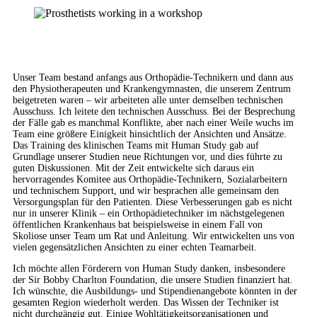
Unser Team bestand anfangs aus Orthopädie-Technikern und dann aus
den Physiotherapeuten und Krankengymnasten, die unserem Zentrum
beigetreten waren – wir arbeiteten alle unter demselben technischen
Ausschuss. Ich leitete den technischen Ausschuss. Bei der Besprechung
der Fälle gab es manchmal Konflikte, aber nach einer Weile wuchs im
Team eine größere Einigkeit hinsichtlich der Ansichten und Ansätze.
Das Training des klinischen Teams mit Human Study gab auf
Grundlage unserer Studien neue Richtungen vor, und dies führte zu
guten Diskussionen. Mit der Zeit entwickelte sich daraus ein
hervorragendes Komitee aus Orthopädie-Technikern, Sozialarbeitern
und technischem Support, und wir besprachen alle gemeinsam den
Versorgungsplan für den Patienten. Diese Verbesserungen gab es nicht
nur in unserer Klinik – ein Orthopädietechniker im nächstgelegenen
öffentlichen Krankenhaus bat beispielsweise in einem Fall von
Skoliose unser Team um Rat und Anleitung. Wir entwickelten uns von
vielen gegensätzlichen Ansichten zu einer echten Teamarbeit.
Ich möchte allen Förderern von Human Study danken, insbesondere
der Sir Bobby Charlton Foundation, die unsere Studien finanziert hat.
Ich wünschte, die Ausbildungs- und Stipendienangebote könnten in der
gesamten Region wiederholt werden. Das Wissen der Techniker ist
nicht durchgängig gut. Einige Wohltätigkeitsorganisationen und