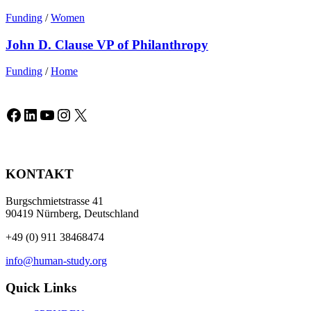
Funding
/
Women
John D. Clause VP of Philanthropy
Funding
/
Home
Facebook
LinkedIn
YouTube
Instagram
X
KONTAKT
Burgschmietstrasse 41
90419 Nürnberg, Deutschland
+49 (0) 911 38468474
info@human-study.org
Quick Links