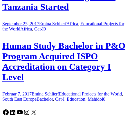
Tanzania Started
September 25, 2017
Emina Schlierf
Africa
,
Educational Projects for
the World
Africa
,
Cat-I
0
Human Study Bachelor in P&O
Program Acquired ISPO
Accreditation on Category I
Level
Februar 7, 2017
Emina Schlierf
Educational Projects for the World
,
South East Europe
Bachelor
,
Cat-I
,
Education
,
Mahidol
0
Facebook
LinkedIn
YouTube
Instagram
X