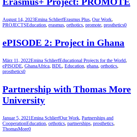
Erasmus+ Project: PROMOTE
August 14, 2023
Emina Schlierf
Erasmus Plus
,
Our Work
,
PROJECTS
Education
,
erasmus
,
orthotics
,
promote
,
prosthetics
0
ePISODE 2: Project in Ghana
März 11, 2022
Emina Schlierf
Educational Projects for the World
,
ePISODE
,
Ghana
Africa
,
BDL
,
Education
,
ghana
,
orthotics
,
prosthetics
0
Partnership with Thomas More
University
Januar 5, 2021
Emina Schlierf
Our Work
,
Partnerships and
Cooperation
Education
,
orthotics
,
partnerships
,
prosthetics
,
ThomasMore
0