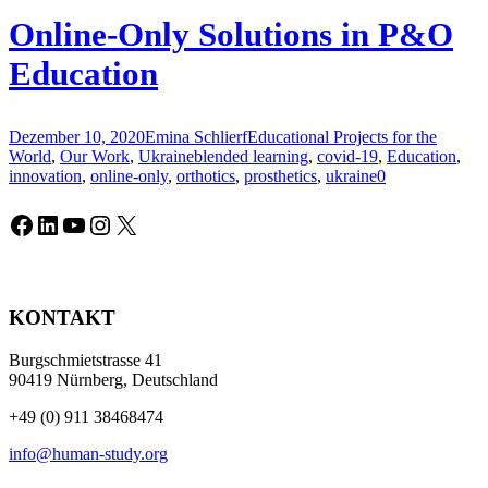
Online-Only Solutions in P&O
Education
Dezember 10, 2020
Emina Schlierf
Educational Projects for the
World
,
Our Work
,
Ukraine
blended learning
,
covid-19
,
Education
,
innovation
,
online-only
,
orthotics
,
prosthetics
,
ukraine
0
Facebook
LinkedIn
YouTube
Instagram
X
KONTAKT
Burgschmietstrasse 41
90419 Nürnberg, Deutschland
+49 (0) 911 38468474
info@human-study.org