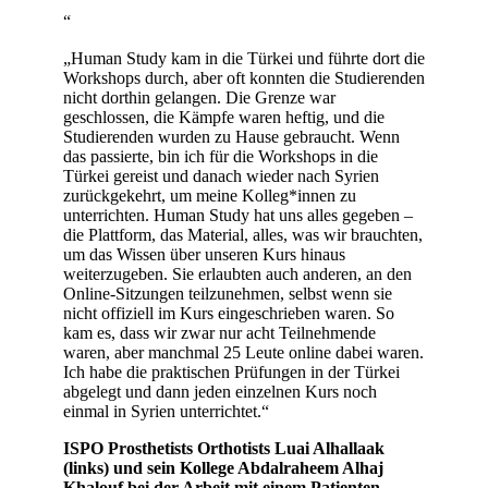
“
„Human Study kam in die Türkei und führte dort die
Workshops durch, aber oft konnten die Studierenden
nicht dorthin gelangen. Die Grenze war
geschlossen, die Kämpfe waren heftig, und die
Studierenden wurden zu Hause gebraucht. Wenn
das passierte, bin ich für die Workshops in die
Türkei gereist und danach wieder nach Syrien
zurückgekehrt, um meine Kolleg*innen zu
unterrichten. Human Study hat uns alles gegeben –
die Plattform, das Material, alles, was wir brauchten,
um das Wissen über unseren Kurs hinaus
weiterzugeben. Sie erlaubten auch anderen, an den
Online-Sitzungen teilzunehmen, selbst wenn sie
nicht offiziell im Kurs eingeschrieben waren. So
kam es, dass wir zwar nur acht Teilnehmende
waren, aber manchmal 25 Leute online dabei waren.
Ich habe die praktischen Prüfungen in der Türkei
abgelegt und dann jeden einzelnen Kurs noch
einmal in Syrien unterrichtet.“
ISPO Prosthetists Orthotists Luai Alhallaak
(links) und sein Kollege Abdalraheem Alhaj
Khalouf bei der Arbeit mit einem Patienten