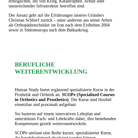
ermöglichen, die von Krieg, Katastrophen, Armut oder
unzureichender Infrastruktur betroffen sind.
Der Ansatz geht auf die Erfahrungen unseres Gründers
Christian Schlierf zurück – unter anderem aus seiner Arbeit
als Orthopädietechniker im Iran nach dem Erdbeben 2004
sowie in Südosteuropa nach dem Balkankrieg.
CHRIS' GESCHICHTE
BERUFLICHE
WEITERENTWICKLUNG
Human Study bietet ergänzend spezialisierte Kurse in der
Prothetik und Orthetik an:
SCOPe (Specialized Courses
in Orthotics and Prosthetics)
. Die Kurse sind flexibel
einsetzbar und praxisnah aufgebaut.
Sie basieren auf einem innovativen Lehrplan und
unterstützen Fach- und Lehrkräfte dabei, ihre bestehenden
Kompetenzen gezielt weiterzuentwickeln.
SCOPe umfasst eine Reihe kurzer, spezialisierter Kurse,
die berufsbegleitend absolviert werden können.