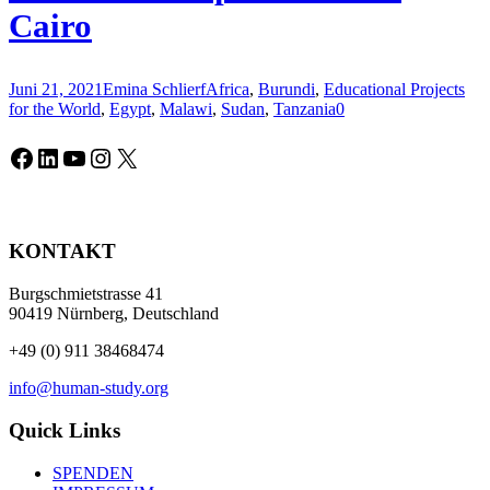
Cairo
Juni 21, 2021
Emina Schlierf
Africa
,
Burundi
,
Educational Projects
for the World
,
Egypt
,
Malawi
,
Sudan
,
Tanzania
0
Facebook
LinkedIn
YouTube
Instagram
X
KONTAKT
Burgschmietstrasse 41
90419 Nürnberg, Deutschland
+49 (0) 911 38468474
info@human-study.org
Quick Links
SPENDEN