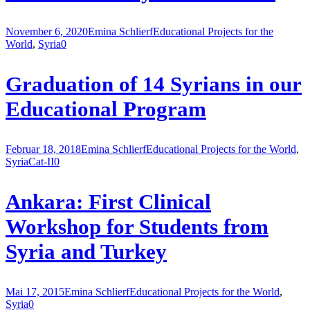
November 6, 2020
Emina Schlierf
Educational Projects for the
World
,
Syria
0
Graduation of 14 Syrians in our
Educational Program
Februar 18, 2018
Emina Schlierf
Educational Projects for the World
,
Syria
Cat-II
0
Ankara: First Clinical
Workshop for Students from
Syria and Turkey
Mai 17, 2015
Emina Schlierf
Educational Projects for the World
,
Syria
0