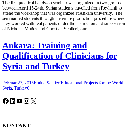
The first practical hands-on seminar was organized in two groups
between April 15-24th. Syrian students travelled from Reyhanli to
attend the workshop that was organized at Ankara university. The
seminar led students through the entire production procedure where
they worked with real patients under the instruction and supervision
of Nicholas Muñoz and Christian Schlierf, our...
Ankara: Training and
Qualification of Clinicians for
Syria and Turkey
Februar 27, 2015
Emina Schlierf
Educational Projects for the World
,
Syria
,
Turkey
0
Facebook
LinkedIn
YouTube
Instagram
X
KONTAKT