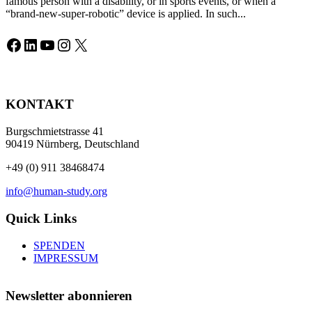
famous person with a disability, or in sports events, or when a
“brand-new-super-robotic” device is applied. In such...
Facebook
LinkedIn
YouTube
Instagram
X
KONTAKT
Burgschmietstrasse 41
90419 Nürnberg, Deutschland
+49 (0) 911 38468474
info@human-study.org
Quick Links
SPENDEN
IMPRESSUM
Newsletter abonnieren