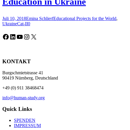
Education in Ukraine
Juli 10, 2018
Emina Schlierf
Educational Projects for the World
,
Ukraine
Cat-II
0
Facebook
LinkedIn
YouTube
Instagram
X
KONTAKT
Burgschmietstrasse 41
90419 Nürnberg, Deutschland
+49 (0) 911 38468474
info@human-study.org
Quick Links
SPENDEN
IMPRESSUM