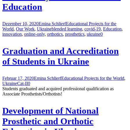
Education
Dezember 10, 2020
Emina Schlierf
Educational Projects for the
World
,
Our Work
,
Ukraine
blended learning
,
covid-19
,
Education
,
innovation
,
online-only
,
orthotics
,
prosthetics
,
ukraine
0
Graduation and Accreditation
of Students in Ukraine
Februar 17, 2020
Emina Schlierf
Educational Projects for the World
,
Ukraine
Cat-II
0
Students graduated and acquired professional qualification as
Associate Prosthetists/Orthotists!
Development of National
Prosthetic and Orthotic