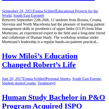
September 29, 2021
Emina Schlierf
Educational Projects for the
World
,
South East Europe
0
Between September 22th-26th, 12 students from Bosnia, Croatia,
Slovenia and North Macedonia had the pleasure of learning patient
management skills in prosthetics of upper limbs (ULP) from Irfan
Murtezani, an experienced expert in the field and a long-time friend
and collaborate of Human Study. The workshop seminar under
Murtezani’s leadership is a regular hands-on-patients practical...
How Miloš’s Education
Changed Robert’s Life
Juni 20, 2017
Emina Schlierf
Personal Stories
,
South East Europe
,
Student stories
Croatia
,
Testimony
0
Human Study Bachelor in P&O
Program Acquired ISPO