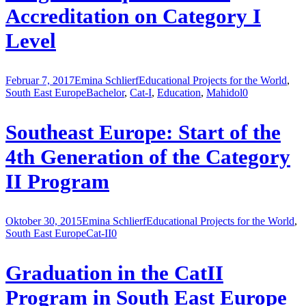
Accreditation on Category I
Level
Februar 7, 2017
Emina Schlierf
Educational Projects for the World
,
South East Europe
Bachelor
,
Cat-I
,
Education
,
Mahidol
0
Southeast Europe: Start of the
4th Generation of the Category
II Program
Oktober 30, 2015
Emina Schlierf
Educational Projects for the World
,
South East Europe
Cat-II
0
Graduation in the CatII
Program in South East Europe